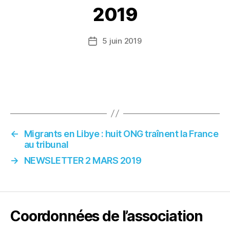
2019
5 juin 2019
Date
de
l’article
←
Migrants en Libye : huit ONG traînent la France
au tribunal
→
NEWSLETTER 2 MARS 2019
Coordonnées de l’association